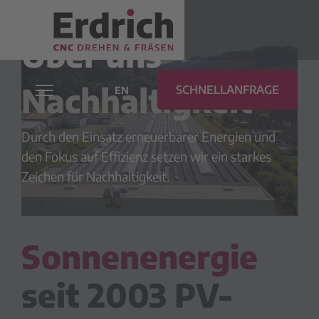
Über uns
Nachhaltigkeit
SCHNELLANFRAGE
EN
Durch den Einsatz erneuerbarer Energien und
den Fokus auf Effizienz setzen wir ein starkes
Zeichen für Nachhaltigkeit.
Sonnenenergie
seit 2003 PV-