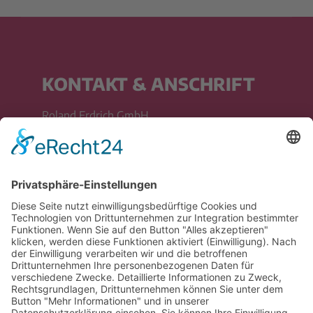
KONTAKT & ANSCHRIFT
Roland Erdrich GmbH
Neuensteiner Straße 1
D-77728 Oppenau
Tel.: 07804 / 9776-0
info@erdrichgmbh.de
ANGEBOTSANFRAGEN
Herrn Frank Herr
Vertriebsleiter