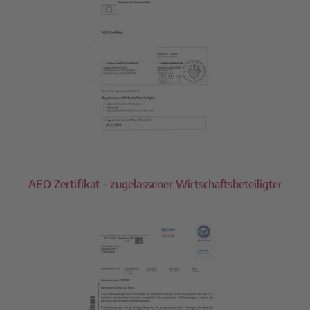
AEO Zertifikat - zugelassener Wirtschaftsbeteiligter